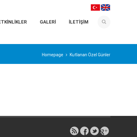
ETKINLIKLER
GALERI
İLETIŞIM
Homepage
Kutlanan Özel Günler