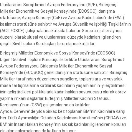
Uluslararası Soroptimist Avrupa Federasyonu (SI/E), Birleşmiş
Milletler Ekonomik ve Sosyal Konseyi’nde (ECOSOC), danışma
statüsüne, Avrupa Konseyi (CoE) ve Avrupa Kadın Lobisi’nde (EWL)
katılımcı statüsüne sahiptir ve Avrupa Güvenlik ve İşbirliği Teşkilâtı’nın
(AGİT/OSCE) çalışmalarına katkıda bulunur. Soroptimistler ayrıca
düzenli olarak ulusal ve uluslararası düzeyde kadınları ilgilendiren
çeşitli Sivil Toplum Kuruluşları forumlarına katılırlar.
Birleşmiş Milletler Ekonomik ve Sosyal Konseyi’nde (ECOSOC)
Diğer 150 Sivil Toplum Kuruluşu ile birlikte Uluslararası Soroptimist
Avrupa Federasyonu, Birleşmiş Milletler Ekonomik ve Sosyal
Konseyi”nde (ECOSOC) genel danışma statüsüne sahiptir. Birleşmiş
Milletler tarafından düzenlenen panellere, toplantılara ve yuvarlak
masa tartışmalarına katılarak kadınların yaşamlarının iyileştirilmesi
için geliştirdikleri politikalarla kadın hakları savunucusu olarak görev
yapma imkânı sağlarlar. Birleşmiş Milletler Kadının Statüsü
Komisyonu”nun (CSW) çalışmalarına da katılırlar.
Ayrıca, Cenevre”de yılda birkaç kez toplanan BM”nin Kadınlara Karşı
Her Türlü Ayrımcılığın Ortadan Kaldırılması Komitesi”nin (CEDAW) ve
BM”nin İnsan Hakları Konseyi”nin sık sık kadınları ilgilendiren konuları
ele alan çalışmalarına da katkıda bulunur.