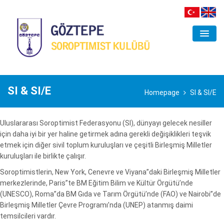
ORGANİZASYON
KULÜP
SI & SI/E
Homepage
SI & SI/E
ANA ÇALIŞMA ALANLARI
Uluslararası Soroptimist Federasyonu (SI), dünyayı gelecek nesiller
PROJELER
için daha iyi bir yer haline getirmek adına gerekli değişiklikleri teşvik
etmek için diğer sivil toplum kuruluşları ve çeşitli Birleşmiş Milletler
ETKINLIKLER
kuruluşları ile birlikte çalışır.
GALERI
Soroptimistlerin, New York, Cenevre ve Viyana”daki Birleşmiş Milletler
merkezlerinde, Paris”te BM Eğitim Bilim ve Kültür Örgütü’nde
İLETIŞIM
(UNESCO), Roma”da BM Gıda ve Tarım Örgütü’nde (FAO) ve Nairobi”de
Birleşmiş Milletler Çevre Programı’nda (UNEP) atanmış daimi
temsilcileri vardır.