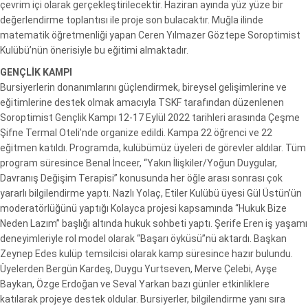
çevrim içi olarak gerçekleştirilecektir. Haziran ayında yüz yüze bir
değerlendirme toplantısı ile proje son bulacaktır. Muğla ilinde
matematik öğretmenliği yapan Ceren Yılmazer Göztepe Soroptimist
Kulübü’nün önerisiyle bu eğitimi almaktadır.
GENÇLİK KAMPI
Bursiyerlerin donanımlarını güçlendirmek, bireysel gelişimlerine ve
eğitimlerine destek olmak amacıyla TSKF tarafından düzenlenen
Soroptimist Gençlik Kampı 12-17 Eylül 2022 tarihleri arasında Çeşme
Şifne Termal Oteli’nde organize edildi. Kampa 22 öğrenci ve 22
eğitmen katıldı. Programda, kulübümüz üyeleri de görevler aldılar. Tüm
program süresince Benal İnceer, “Yakın İlişkiler/Yoğun Duygular,
Davranış Değişim Terapisi” konusunda her öğle arası sonrası çok
yararlı bilgilendirme yaptı. Nazlı Yolaç, Etiler Kulübü üyesi Gül Üstün’ün
moderatörlüğünü yaptığı Kolayca projesi kapsamında “Hukuk Bize
Neden Lazım” başlığı altında hukuk sohbeti yaptı. Şerife Eren iş yaşamı
deneyimleriyle rol model olarak “Başarı öyküsü”nü aktardı. Başkan
Zeynep Edes kulüp temsilcisi olarak kamp süresince hazır bulundu.
Üyelerden Bergün Kardeş, Duygu Yurtseven, Merve Çelebi, Ayşe
Baykan, Özge Erdoğan ve Seval Yarkan bazı günler etkinliklere
katılarak projeye destek oldular. Bursiyerler, bilgilendirme yanı sıra