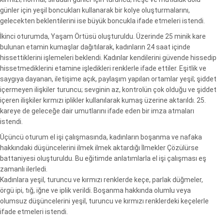
günler için yeşil boncukları kullanarak bir kolye oluşturmalarını,
gelecekten beklentilerini ise büyük boncukla ifade etmeleri istendi.
İkinci oturumda, Yaşam Örtüsü oluşturuldu. Üzerinde 25 minik kare
bulunan etamin kumaşlar dağıtılarak, kadınların 24 saat içinde
hissettiklerini işlemeleri beklendi. Kadınlar kendilerini güvende hissedip
hissetmediklerini etamine işledikleri renklerle ifade ettiler. Eşitlik ve
saygıya dayanan, iletişime açık, paylaşım yapılan ortamlar yeşil; şiddet
içermeyen ilişkiler turuncu; sevginin az, kontrolün çok olduğu ve şiddet
içeren ilişkiler kırmızı iplikler kullanılarak kumaş üzerine aktarıldı. 25.
kareye de geleceğe dair umutlarını ifade eden bir imza atmaları
istendi.
Üçüncü oturum el işi çalışmasında, kadınların boşanma ve nafaka
hakkındaki düşüncelerini ilmek ilmek aktardığı İlmekler Çözülürse
battaniyesi oluşturuldu. Bu eğitimde anlatımlarla el işi çalışması eş
zamanlı ilerledi.
Kadınlara yeşil, turuncu ve kırmızı renklerde keçe, parlak düğmeler,
örgü ipi, tığ, iğne ve iplik verildi. Boşanma hakkında olumlu veya
olumsuz düşüncelerini yeşil, turuncu ve kırmızı renklerdeki keçelerle
ifade etmeleri istendi.