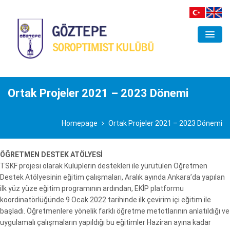
ORGANİZASYON
KULÜP
Ortak Projeler 2021 – 2023 Dönemi
ANA ÇALIŞMA ALANLARI
Homepage
Ortak Projeler 2021 – 2023 Dönemi
PROJELER
ETKINLIKLER
ÖĞRETMEN DESTEK ATÖLYESİ
TSKF projesi olarak Kulüplerin destekleri ile yürütülen Öğretmen
GALERI
Destek Atölyesinin eğitim çalışmaları, Aralık ayında Ankara’da yapılan
ilk yüz yüze eğitim programının ardından, EKİP platformu
İLETIŞIM
koordinatörlüğünde 9 Ocak 2022 tarihinde ilk çevirim içi eğitim ile
başladı. Öğretmenlere yönelik farklı öğretme metotlarının anlatıldığı ve
uygulamalı çalışmaların yapıldığı bu eğitimler Haziran ayına kadar