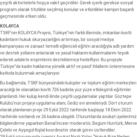
çeşitli aktivitelerle hoşça vakit geçirdiler. Gerek içerik gerekse sosyal
program olarak titizlikle seçilmiş konular ve etkinlikler kampın başarılı
geçmesinde etken oldu.
KOLAYCA
TSKF’nin KOLAYCA Projesi, Türkiye”nin farklı illerinde, imkanları kısıtlı
kadınların hukuk okuryazarlığını artırmayı, bir sosyal medya
kampanyası ve zanaat temelli eğlenceli eğitim aracılığıyla adli yardım
ve destek yollarını anlatarak ve yasal haklarını kullanmalarını teşvik
ederek adalete erişimlerini desteklemeyi hedefliyor. Bu projeyle
Türkiye”de kadın haklarına yönelik aktif ve pasif ihlallerin önlenmesine
katkıda bulunmak amaçlanıyor.
Bu bağlamda, TSKF bünyesindeki kulüpler ve toplum eğitim merkezleri
aracılığı ile olanakları kısıtlı 726 kadınla yüz yüze etkileşimli eğitimler
planlandı. Her kulüp kendi ilinde çeşitli uygulamalar yaptılar. Göztepe
Kulübü’nün projeyi uygulama alanı, Gediz evi anneleriydi. Dört oturum
olarak planlanan proje 29 Eylül 2022 tarihinde başlayıp 18 Ekim 2022
tarihinde sonlandı ve 26 kadına ulaşıldı. Oturumlarda avukat üyelerimiz
bilgilendirme yaparken Benal İnceer moderatör, Begüm Huntürk, Merve
Çelebi ve Ayşegül Kışlal koordinatör olarak görev üstlendiler.
29 Eylül oturumunda üyemiz Avukat Nazlı Yolaç “Hukuk Bize Neden