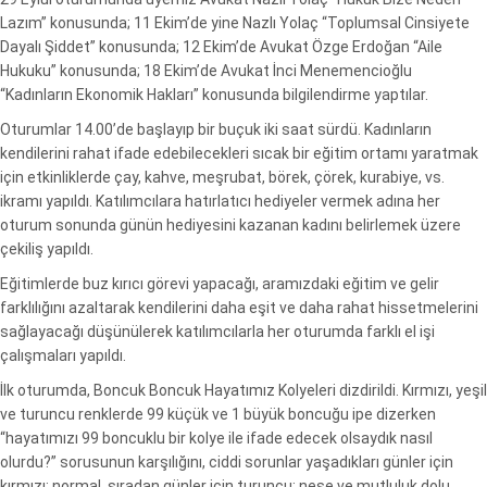
Lazım” konusunda; 11 Ekim’de yine Nazlı Yolaç “Toplumsal Cinsiyete
Dayalı Şiddet” konusunda; 12 Ekim’de Avukat Özge Erdoğan “Aile
Hukuku” konusunda; 18 Ekim’de Avukat İnci Menemencioğlu
“Kadınların Ekonomik Hakları” konusunda bilgilendirme yaptılar.
Oturumlar 14.00’de başlayıp bir buçuk iki saat sürdü. Kadınların
kendilerini rahat ifade edebilecekleri sıcak bir eğitim ortamı yaratmak
için etkinliklerde çay, kahve, meşrubat, börek, çörek, kurabiye, vs.
ikramı yapıldı. Katılımcılara hatırlatıcı hediyeler vermek adına her
oturum sonunda günün hediyesini kazanan kadını belirlemek üzere
çekiliş yapıldı.
Eğitimlerde buz kırıcı görevi yapacağı, aramızdaki eğitim ve gelir
farklılığını azaltarak kendilerini daha eşit ve daha rahat hissetmelerini
sağlayacağı düşünülerek katılımcılarla her oturumda farklı el işi
çalışmaları yapıldı.
İlk oturumda, Boncuk Boncuk Hayatımız Kolyeleri dizdirildi. Kırmızı, yeşil
ve turuncu renklerde 99 küçük ve 1 büyük boncuğu ipe dizerken
“hayatımızı 99 boncuklu bir kolye ile ifade edecek olsaydık nasıl
olurdu?” sorusunun karşılığını, ciddi sorunlar yaşadıkları günler için
kırmızı; normal, sıradan günler için turuncu; neşe ve mutluluk dolu