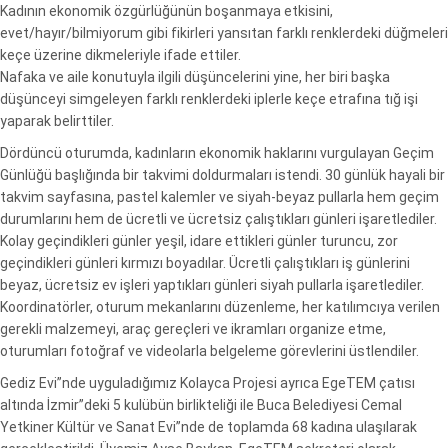
Kadının ekonomik özgürlüğünün boşanmaya etkisini,
evet/hayır/bilmiyorum gibi fikirleri yansıtan farklı renklerdeki düğmeleri
keçe üzerine dikmeleriyle ifade ettiler.
Nafaka ve aile konutuyla ilgili düşüncelerini yine, her biri başka
düşünceyi simgeleyen farklı renklerdeki iplerle keçe etrafına tığ işi
yaparak belirttiler.
Dördüncü oturumda, kadınların ekonomik haklarını vurgulayan Geçim
Günlüğü başlığında bir takvimi doldurmaları istendi. 30 günlük hayali bir
takvim sayfasına, pastel kalemler ve siyah-beyaz pullarla hem geçim
durumlarını hem de ücretli ve ücretsiz çalıştıkları günleri işaretlediler.
Kolay geçindikleri günler yeşil, idare ettikleri günler turuncu, zor
geçindikleri günleri kırmızı boyadılar. Ücretli çalıştıkları iş günlerini
beyaz, ücretsiz ev işleri yaptıkları günleri siyah pullarla işaretlediler.
Koordinatörler, oturum mekanlarını düzenleme, her katılımcıya verilen
gerekli malzemeyi, araç gereçleri ve ikramları organize etme,
oturumları fotoğraf ve videolarla belgeleme görevlerini üstlendiler.
Gediz Evi”nde uyguladığımız Kolayca Projesi ayrıca EgeTEM çatısı
altında İzmir”deki 5 kulübün birlikteliği ile Buca Belediyesi Cemal
Yetkiner Kültür ve Sanat Evi”nde de toplamda 68 kadına ulaşılarak