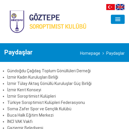
ORGANİZASYON
KULÜP
Paydaşlar
Homepage
Paydaşlar
ANA ÇALIŞMA ALANLARI
Gündoğdu Çağdaş Toplum Gönüllüleri Derneği
PROJELER
İzmir Kadın Kuruluşları Birliği
İzmir Tülay Aktaş Gönüllü Kuruluşlar Güç Birliği
ETKINLIKLER
İzmir Kent Konseyi
İzmir Soroptimist Kulüpleri
GALERI
Türkiye Soroptimist Kulüpleri Federasyonu
Soma Zafer Spor ve Gençlik Kulübü
İLETIŞIM
Buca Halk Eğitim Merkezi
İNCİ VAK Vakfı
Gaziemir Belediyesi